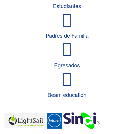
Estudiantes
e
n
a
v
Padres de Familia
i
g
a
t
Egresados
i
o
n
Beam education