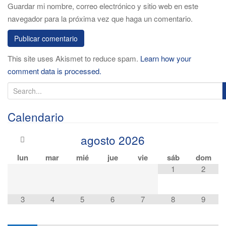
Guardar mi nombre, correo electrónico y sitio web en este
navegador para la próxima vez que haga un comentario.
This site uses Akismet to reduce spam.
Learn how your
comment data is processed.
S
e
a
Calendario
r
agosto
2026
c
h
lun
mar
mié
jue
vie
sáb
dom
f
1
2
o
r
3
4
5
6
7
8
9
: