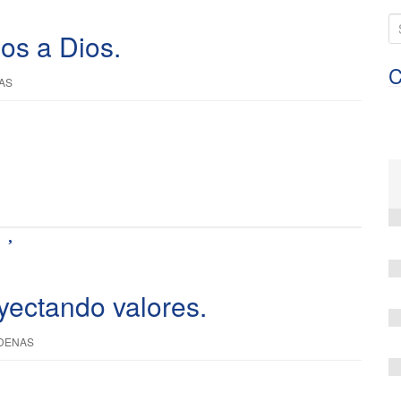
S
os a Dios.
e
a
C
AS
r
c
h
f
o
r
:
yectando valores.
DENAS