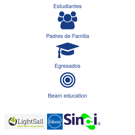
Estudiantes
e
n
a
v
Padres de Familia
i
g
a
t
Egresados
i
o
n
Beam education