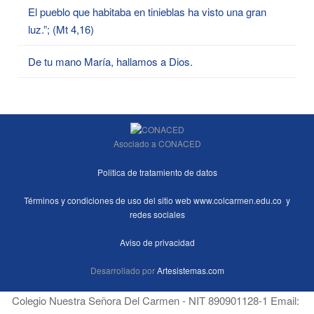
El pueblo que habitaba en tinieblas ha visto una gran
luz.”; (Mt 4,16)
De tu mano María, hallamos a Dios.
Asociado a CONACED
Politica de tratamiento de datos
Términos y condiciones de uso del sitio web www.colcarmen.edu.co y
redes sociales
Aviso de privacidad
Desarrollado por
Artesistemas.com
Colegio Nuestra Señora Del Carmen - NIT 890901128-1 Email: