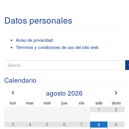
Datos personales
Aviso de privacidad
Términos y condiciones de uso del sitio web
S
e
a
Calendario
r
agosto
2026
c
h
lun
mar
mié
jue
vie
sáb
dom
f
1
2
o
r
3
4
5
6
7
9
8
: